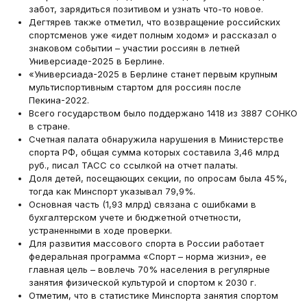
забот, зарядиться позитивом и узнать что-то новое.
Дегтярев также отметил, что возвращение российских
спортсменов уже «идет полным ходом» и рассказал о
знаковом событии – участии россиян в летней
Универсиаде-2025 в Берлине.
«Универсиада-2025 в Берлине станет первым крупным
мультиспортивным стартом для россиян после
Пекина-2022.
Всего государством было поддержано 1418 из 3887 СОНКО
в стране.
Счетная палата обнаружила нарушения в Министерстве
спорта РФ, общая сумма которых составила 3,46 млрд
руб., писал ТАСС со ссылкой на отчет палаты.
Доля детей, посещающих секции, по опросам была 45%,
тогда как Минспорт указывал 79,9%.
Основная часть (1,93 млрд) связана с ошибками в
бухгалтерском учете и бюджетной отчетности,
устраненными в ходе проверки.
Для развития массового спорта в России работает
федеральная программа «Спорт – норма жизни», ее
главная цель – вовлечь 70% населения в регулярные
занятия физической культурой и спортом к 2030 г.
Отметим, что в статистике Минспорта занятия спортом