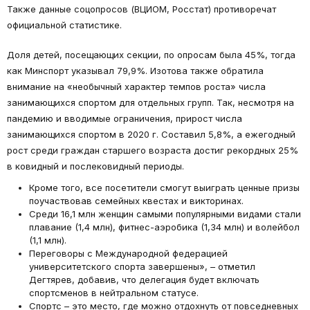
Также данные соцопросов (ВЦИОМ, Росстат) противоречат
официальной статистике.
Доля детей, посещающих секции, по опросам была 45%, тогда
как Минспорт указывал 79,9%. Изотова также обратила
внимание на «необычный характер темпов роста» числа
занимающихся спортом для отдельных групп. Так, несмотря на
пандемию и вводимые ограничения, прирост числа
занимающихся спортом в 2020 г. Составил 5,8%, а ежегодный
рост среди граждан старшего возраста достиг рекордных 25%
в ковидный и послековидный периоды.
Кроме того, все посетители смогут выиграть ценные призы
поучаствовав семейных квестах и викторинах.
Среди 16,1 млн женщин самыми популярными видами стали
плавание (1,4 млн), фитнес-аэробика (1,34 млн) и волейбол
(1,1 млн).
Переговоры с Международной федерацией
университетского спорта завершены», – отметил
Дегтярев, добавив, что делегация будет включать
спортсменов в нейтральном статусе.
Спортс – это место, где можно отдохнуть от повседневных