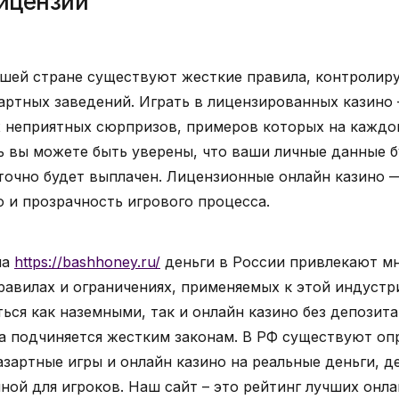
ицензии
ашей стране существуют жесткие правила, контроли
артных заведений. Играть в лицензированных казино 
х неприятных сюрпризов, примеров которых на каждо
ь вы можете быть уверены, что ваши личные данные 
точно будет выплачен. Лицензионные онлайн казино —
о и прозрачность игрового процесса.
на
https://bashhoney.ru/
деньги в России привлекают мн
равилах и ограничениях, применяемых к этой индустр
ься как наземными, так и онлайн казино без депозита
са подчиняется жестким законам. В РФ существуют о
азартные игры и онлайн казино на реальные деньги, де
ной для игроков. Наш сайт – это рейтинг лучших онла