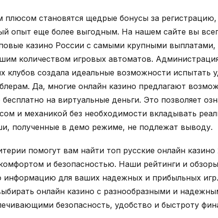
 плюсом становятся щедрые бонусы за регистрацию,
ый опыт еще более выгодным. На нашем сайте вы все
повые казино России с самыми крупными выплатами,
ьшим количеством игровых автоматов. Администраци
х клубов создала идеальные возможности испытать у
блерам. Да, многие онлайн казино предлагают возмож
 бесплатно на виртуальные деньги. Это позволяет оз
сом и механикой без необходимости вкладывать реал
и, полученные в демо режиме, не подлежат выводу.
итерии помогут вам найти топ русские онлайн казино 
 комфортом и безопасностью. Наши рейтинги и обзор
 информацию для ваших надежных и прибыльных игр.
выбирать онлайн казино с разнообразными и надежн
печивающими безопасность, удобство и быстроту фи