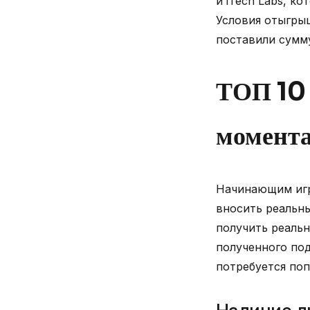
и iTech Labs, к
Условия отыгрыш
поставили сумму
ТОП 10 
момента
Начинающим игр
вносить реальны
получить реаль
полученного под
потребуется поп