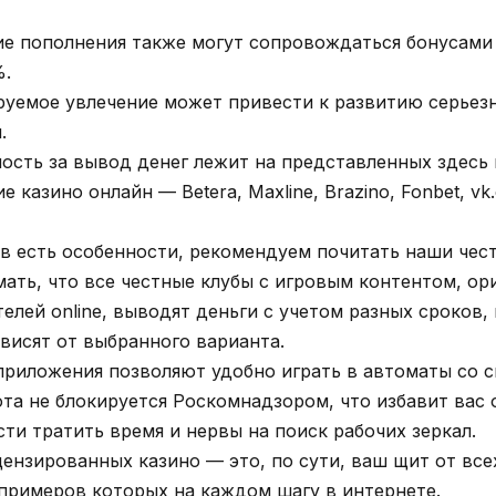
 пополнения также могут сопровождаться бонусами 
%.
уемое увлечение может привести к развитию серьез
.
ость за вывод денег лежит на представленных здесь 
 казино онлайн — Betera, Maxline, Brazino, Fonbet, vk
ов есть особенности, рекомендуем почитать наши чес
ать, что все честные клубы с игровым контентом, о
телей online, выводят деньги с учетом разных сроков,
висят от выбранного варианта.
риложения позволяют удобно играть в автоматы со с
ота не блокируется Роскомнадзором, что избавит вас 
ти тратить время и нервы на поиск рабочих зеркал.
цензированных казино — это, по сути, ваш щит от вс
примеров которых на каждом шагу в интернете.