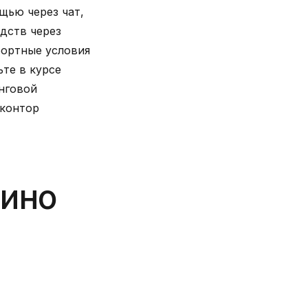
щью через чат,
едств через
фортные условия
ьте в курсе
нговой
 контор
зино