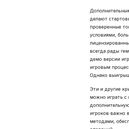
Дополнительным
делают стартов
проверенные то
условиями, бол
лицензированны
всегда рады гем
демо версии игр
игровым процес
Однако выигрыш
Эти и другие кр
можно играть с
дополнительную
игроков важно 
методами, обес