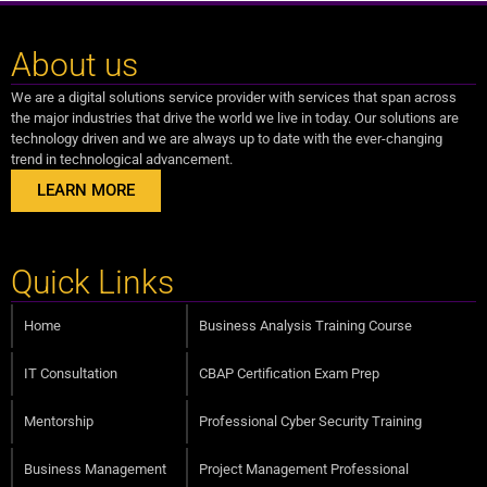
About us
We are a digital solutions service provider with services that span across
the major industries that drive the world we live in today. Our solutions are
technology driven and we are always up to date with the ever-changing
trend in technological advancement.
LEARN MORE
Quick Links
Home
Business Analysis Training Course
IT Consultation
CBAP Certification Exam Prep
Mentorship
Professional Cyber Security Training
Business Management
Project Management Professional