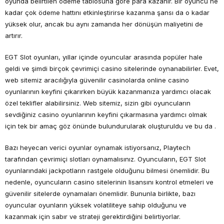
oyunda belirtilen ödeme tablosuna göre para kazanır. Bir oyuncu ne
kadar çok ödeme hattını etkinleştirirse kazanma şansı da o kadar
yüksek olur, ancak bu aynı zamanda her dönüşün maliyetini de
artırır.
EGT Slot oyunları, yıllar içinde oyuncular arasında popüler hale
geldi ve şimdi birçok çevrimiçi casino sitelerinde oynanabilirler. Evet,
web sitemiz aracılığıyla güvenilir casinolarda online casino
oyunlarının keyfini çıkarırken büyük kazanmanıza yardımcı olacak
özel teklifler alabilirsiniz. Web sitemiz, sizin gibi oyuncuların
sevdiğiniz casino oyunlarının keyfini çıkarmasına yardımcı olmak
için tek bir amaç göz önünde bulundurularak oluşturuldu ve bu da .
Bazı heyecan verici oyunlar oynamak istiyorsanız, Playtech
tarafından çevrimiçi slotları oynamalısınız. Oyuncuların, EGT Slot
oyunlarındaki jackpotların rastgele olduğunu bilmesi önemlidir. Bu
nedenle, oyuncuların casino sitelerinin lisansını kontrol etmeleri ve
güvenilir sitelerde oynamaları önemlidir. Bununla birlikte, bazı
oyuncular oyunların yüksek volatiliteye sahip olduğunu ve
kazanmak için sabır ve strateji gerektirdiğini belirtiyorlar.