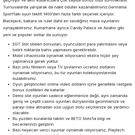
Turnuvalarda yarışarak da nakit ödüller kazanabilirsiniz.Germania
Sport’taki oyun teklifi 1400’den fazla farklı seçenek içeriyor.
Blackjack, bakara ve rulet dahil en sevdiğiniz masa oyunlarını
oynayabilirsiniz. Kumarhane ayrıca Candy Palace ve Aviator gibi
yeni ve popüler slotlar da sunuyor.
EGT Slot siteleri bonusları, oyuncuların para yatırmasını veya
belirli miktarda bahis yapmasını gerektirebilir.
Mobil cihazınızda oynamak istiyorsanız ekstra hiçbir şey
yapmanıza gerek yoktur.
Bazı ünlü filmlerin veya TV şovlarının ücretsiz slotlarını
oynamak istiyorsanız, bu tür oyunları koleksiyonlarında
bulabilirsiniz.
Oyun geliştiricileri online video slotların içine genellikle rastgele
bonus özellikleri de katarlar.
Demo slot oyunları sadece eğlenmenize değil, aynı zamanda
geniş ve çeşitli casino oyunları dünyasında gezinmenize ve
parayı riske atmadan size uygun slotu seçmenize de yardımcı
olacaktır.
Bu yüzden buralarda takılın ve BETO Slots’ta bilgi ve
becerilerinizi geliştirin.
Bazı heyecan verici oyunlar oynamak istiyorsanız, Playtech